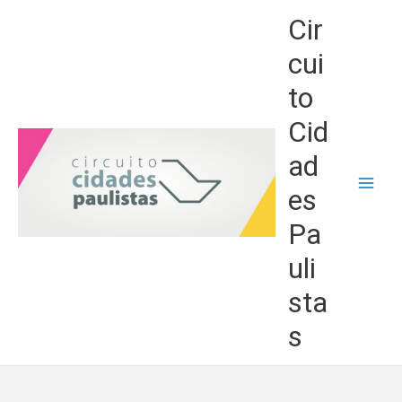
Ir
Cir
para
o
cui
conteúdo
to
Cid
ad
es
Pa
uli
sta
s