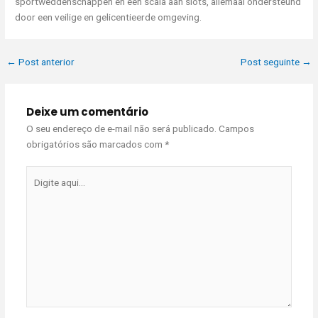
sportweddenschappen en een scala aan slots, allemaal ondersteund
door een veilige en gelicentieerde omgeving.
←
Post anterior
Post seguinte
→
Deixe um comentário
O seu endereço de e-mail não será publicado.
Campos
obrigatórios são marcados com
*
Digite
aqui...